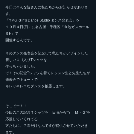
今日はそんな皆さんに私たちからお知らせがありま
す。
「YMG Ｇirl's Dance Studio ダンス発表会」を
１０月４日(日）に名古屋・千種区「今池ガスホール
９F」で
開催するんです。
そのダンス発表会を記念して私たちがデザインした
新しいロゴ入りTシャツを
作っちゃいました。
で！その記念Tシャツを着てレッスン生と先生たちが
発表会でキュートで
キレッキレ？なダンスを披露します。
そこでー！！
今回のこの記念Ｔシャツを、日頃から”Ｙ・Ｍ・Ｇ”を
応援していくれてる
方たちに、７着だけなんですが提供させていただき
ます。