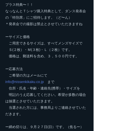
プラス特典〜！！
なっなんとＴシャツ購入特典として、ダンス発表会
の「特別席」にご招待します。（ど〜ん）
＊発表会での撮影は禁止とさせていただきますね
ーサイズと価格
　ご用意できるサイズは、すべてメンズサイズで
　Ｓ(２枚）・Ｍ(３枚)・Ｌ（２枚）です。
　価格は、郵送料を含め、３，５００円です。
ー応募方法
　ご希望の方はメールにて
info@nissenkikaku.co.jp
　まで
　住所・氏名・年齢・連絡先(携帯）・サイズを
　明記のうえ応募してください。希望が多数の場合
は抽選とさせていただきます。
　当選された方には、事務局よりご連絡させていた
だきます。
ー締め切りは、９月２７日(日）です。（焦るー）