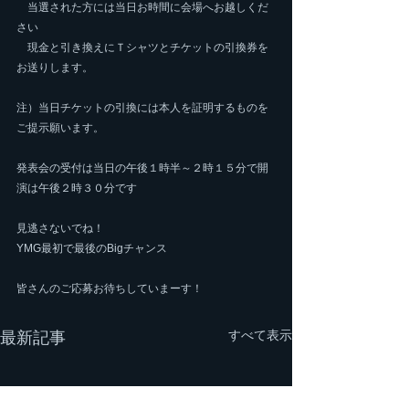
　当選された方には当日お時間に会場へお越しくだ
さい
　現金と引き換えにＴシャツとチケットの引換券を
お送りします。
注）当日チケットの引換には本人を証明するものを
ご提示願います。
発表会の受付は当日の午後１時半～２時１５分で開
演は午後２時３０分です
見逃さないでね！
YMG最初で最後のBigチャンス
皆さんのご応募お待ちしていまーす！
すべて表示
最新記事