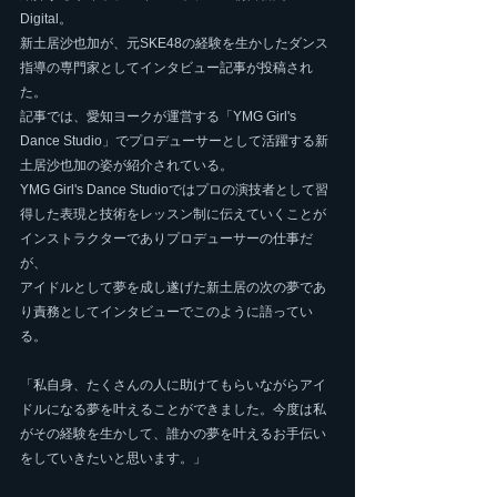
Digital。
新土居沙也加が、元SKE48の経験を生かしたダンス
指導の専門家としてインタビュー記事が投稿され
た。
記事では、愛知ヨークが運営する「YMG Girl's 
Dance Studio」でプロデューサーとして活躍する新
土居沙也加の姿が紹介されている。
YMG Girl's Dance Studioではプロの演技者として習
得した表現と技術をレッスン制に伝えていくことが
インストラクターでありプロデューサーの仕事だ
が、
アイドルとして夢を成し遂げた新土居の次の夢であ
り責務としてインタビューでこのように語ってい
る。
「私自身、たくさんの人に助けてもらいながらアイ
ドルになる夢を叶えることができました。今度は私
がその経験を生かして、誰かの夢を叶えるお手伝い
をしていきたいと思います。」