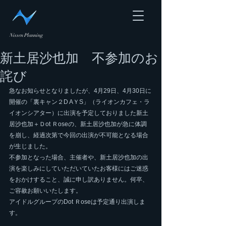
Nissen Planning
新土居沙也加 不参加のお
詫び
急なお知らせとなりましたが、4月29日、4月30日に
開催の「裏キャン２D AＹS」（ライオンカフェ・ラ
イオンシアター）に出演を予定しておりました新土
居沙也加＋Ｄot Ｒoseの、新土居沙也加が急に体調
を崩し、経過次第で今回の出演が不可能となる場合
が生じました。
不参加となった場合、主催者や、新土居沙也加の出
演を楽しみにしていただいていたお客様にはご迷惑
をおかけすること、誠に申し訳ありません。何卒、
ご容赦お願いいたします。
アイドルグループのDot Ｒoseは予定通り出演しま
す。