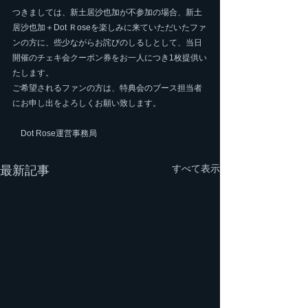
つきましては、新土居沙也加が不参加の場合、新土
居沙也加＋Dot Ｒoseを楽しみに来ていただいたファ
ンの方に、些少ながらお詫びのしるしとして、当日
開催のチェキ会クーポン券をお一人につき1枚提供い
たします。
ご希望されるファンの方は、特典会のブース担当者
にお申し出をよろしくお願い致します。
　Dot Rose運営事務局
すべて表示
最新記事