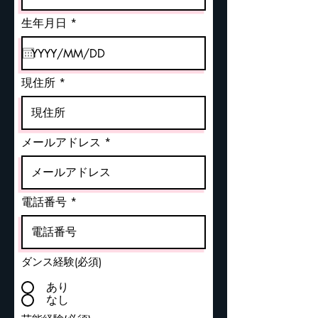
r
生年月日
*
e
q
u
i
r
現住所
e
d
メールアドレス
電話番号
ダンス経験(必須)
あり
なし