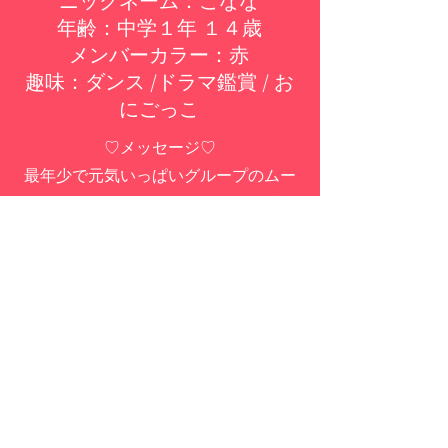
ニックネーム：こなな
​年齢：中学１年 １４歳
メンバーカラー：赤
​趣味：ダンス /ドラマ鑑賞 / お
にごっこ
♡メッセージ♡
最年少で元気いっぱいグループのムー
ドメーカーになって、みなさんに愛さ
れるTOPアイドルを目指します応援よ
ろしくお願いします！
​​株式会社 日宣企画