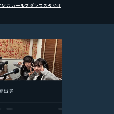
Y.M.G
ガールズダンススタジオ
組出演