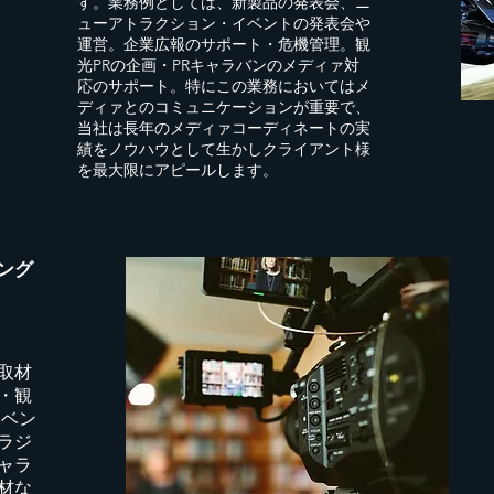
す。業務例としては、新製品の発表会、ニ
ューアトラクション・イベントの発表会や
運営。企業広報のサポート・危機管理。観
光PRの企画・PRキャラバンのメディァ対
応のサポート。特にこの業務においてはメ
ディァとのコミュニケーションが重要で、
当社は長年のメディァコーディネートの実
績をノウハウとして生かしクライアント様
を最大限にアピールします。
ング
取材
・観
イベン
ラジ
ャラ
材な