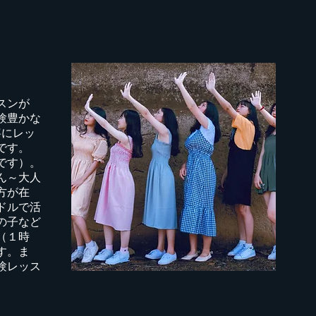
スンが
験豊かな
寧にレッ
です。
です）。
ん～大人
方が在
ドルで活
の子など
（１時
す。ま
験レッス