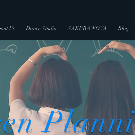
out Us
Dance Studio
SAKURA NOVA
Blog
sen Plann